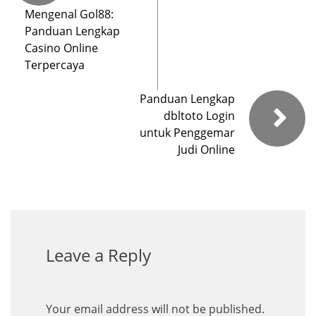
Mengenal Gol88:
Panduan Lengkap
Casino Online
Terpercaya
Panduan Lengkap
dbltoto Login
untuk Penggemar
Judi Online
Leave a Reply
Your email address will not be published.