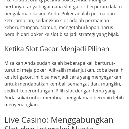
bertanya-tanya bagaimana slot gacor berperan dalam
pengalaman kasino Anda. Poker adalah permainan
keterampilan, sedangkan slot adalah permainan
keberuntungan. Namun, mengetahui kapan harus
beralih dari poker ke slot bisa jadi strategi yang bijak.
Ketika Slot Gacor Menjadi Pilihan
Misalkan Anda sudah kalah beberapa kali berturut-
turut di meja poker. Alih-alih melanjutkan, coba beralih
ke slot gacor. Ini bisa menjadi cara yang menyegarkan
untuk mendapatkan kembali semangat dan, mungkin,
sedikit keberuntungan. Pilih slot dengan tema yang
Anda sukai untuk membuat pengalaman bermain lebih
menyenangkan.
Live Casino: Menggabungkan