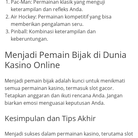
Pac-Man: Permainan klasik yang menguji
keterampilan dan refleks Anda.
Air Hockey: Permainan kompetitif yang bisa
memberikan pengalaman seru.
Pinball: Kombinasi keterampilan dan
keberuntungan.
Menjadi Pemain Bijak di Dunia
Kasino Online
Menjadi pemain bijak adalah kunci untuk menikmati
semua permainan kasino, termasuk slot gacor.
Tetapkan anggaran dan ikuti rencana Anda. Jangan
biarkan emosi menguasai keputusan Anda.
Kesimpulan dan Tips Akhir
Menjadi sukses dalam permainan kasino, terutama slot