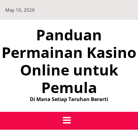
Skip
May 10, 2026
to
content
Panduan
Permainan Kasino
Online untuk
Pemula
Di Mana Setiap Taruhan Berarti