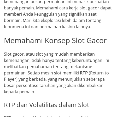
kemenangan besar, permainan ini menarik perhatian
banyak pemain. Memahami cara kerja slot gacor dapat
memberi Anda keunggulan yang signifikan saat
bermain. Mari kita eksplorasi lebih dalam tentang
fenomena ini dan permainan kasino lainnya.
Memahami Konsep Slot Gacor
Slot gacor, atau slot yang mudah memberikan
kemenangan, tidak hanya tentang keberuntungan. Ini
melibatkan pemahaman tentang mekanisme
permainan. Setiap mesin slot memiliki
RTP
(Return to
Player) yang berbeda, yang menunjukkan seberapa
besar persentase taruhan yang akan dikembalikan
kepada pemain.
RTP dan Volatilitas dalam Slot