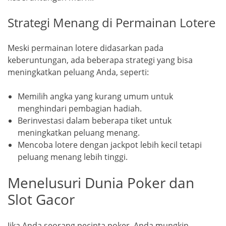
Strategi Menang di Permainan Lotere
Meski permainan lotere didasarkan pada
keberuntungan, ada beberapa strategi yang bisa
meningkatkan peluang Anda, seperti:
Memilih angka yang kurang umum untuk
menghindari pembagian hadiah.
Berinvestasi dalam beberapa tiket untuk
meningkatkan peluang menang.
Mencoba lotere dengan jackpot lebih kecil tetapi
peluang menang lebih tinggi.
Menelusuri Dunia Poker dan
Slot Gacor
Jika Anda seorang pecinta poker, Anda mungkin